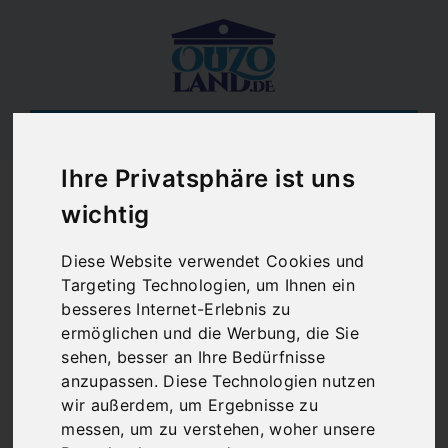
Startseite
Blog
Roter Ouzo
Ihre Privatsphäre ist uns
Roter Ouzo
wichtig
Diese Website verwendet Cookies und
Roter Ouzo-Cocktail – Rezept
Targeting Technologien, um Ihnen ein
für einen besonderen
besseres Internet-Erlebnis zu
Sommerdrink
ermöglichen und die Werbung, die Sie
sehen, besser an Ihre Bedürfnisse
anzupassen. Diese Technologien nutzen
Nicht immer gibt es beim „Lieblingsgriechen“
wir außerdem, um Ergebnisse zu
noch den klassischen Begrüßungs-Ouzo mit
messen, um zu verstehen, woher unsere
einem freundlichen „Jassas & Willkommen“.