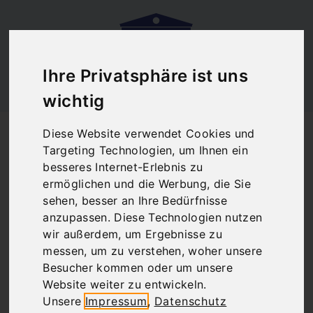
Ihre Privatsphäre ist uns
wichtig
Startseite
Blog
Hotel-Tipp Athen Zentrum
Diese Website verwendet Cookies und
Hotel-Tipp Athen
Targeting Technologien, um Ihnen ein
besseres Internet-Erlebnis zu
Zentrum
ermöglichen und die Werbung, die Sie
sehen, besser an Ihre Bedürfnisse
anzupassen. Diese Technologien nutzen
wir außerdem, um Ergebnisse zu
There are no posts matching your selection.
messen, um zu verstehen, woher unsere
Besucher kommen oder um unsere
Website weiter zu entwickeln.
Unsere
Impressum
,
Datenschutz