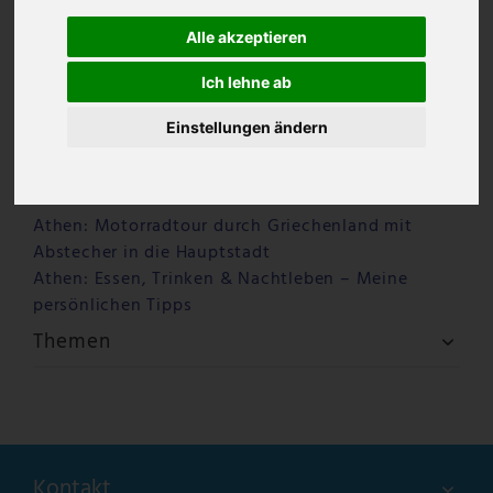
Alle akzeptieren
Ich lehne ab
Einstellungen ändern
Letzte Beiträge
Warum Ouzo Kazanisto anders schmeckt – ein
Ouzo für Feinschmecker
Athen: Motorradtour durch Griechenland mit
Abstecher in die Hauptstadt
Athen: Essen, Trinken & Nachtleben – Meine
persönlichen Tipps
Themen
Kontakt