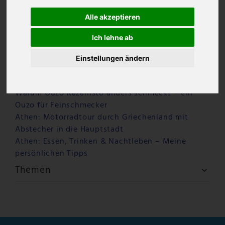
Alle akzeptieren
Ich lehne ab
Einstellungen ändern
Letzte Beiträge
Warum Ouzo Kazanisto anders schmeckt – ein
Ouzo für Feinschmecker
Athen: Motorradtour durch Griechenland mit
Abstecher in die Hauptstadt
Athen: Essen, Trinken & Nachtleben – Meine
persönlichen Tipps
Themen