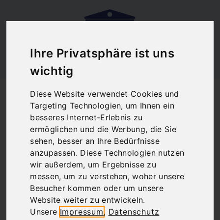
Ihre Privatsphäre ist uns
wichtig
Startseite
Blog
Diese Website verwendet Cookies und
Ouzo-Verkostung in der Brettos Bar
Targeting Technologien, um Ihnen ein
Ouzo-Verkostung in
besseres Internet-Erlebnis zu
ermöglichen und die Werbung, die Sie
der Brettos Bar
sehen, besser an Ihre Bedürfnisse
anzupassen. Diese Technologien nutzen
wir außerdem, um Ergebnisse zu
messen, um zu verstehen, woher unsere
There are no posts matching your selection.
Besucher kommen oder um unsere
Website weiter zu entwickeln.
Unsere
Impressum
,
Datenschutz