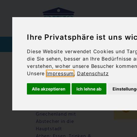
Ihre Privatsphäre ist uns wi
SPIRITUOSEN
WEIN
Diese Website verwendet Cookies und Targe
die Sie sehen, besser an Ihre Bedürfnisse
Startseite
Blog
Athen Einwohner
verstehen, woher unsere Besucher kommen 
Unsere
Impressum
,
Datenschutz
Letzte Beiträge
At
Warum Ouzo Kazanisto
Alle akzeptieren
Ich lehne ab
Einstellun
anders schmeckt – ein
Ouzo für Feinschmecker
Athen: Motorradtour durch
Griechenland mit
Abstecher in die
Hauptstadt
Athen: Essen, Trinken &