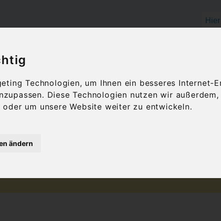
chtig
OLIVENÖL
FEINKOST
GESCHENKID
ting Technologien, um Ihnen ein besseres Internet-E
 anzupassen. Diese Technologien nutzen wir außerdem
oder um unsere Website weiter zu entwickeln.
hen Einwohner
gen ändern
There are no posts matching your selection.