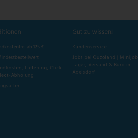
itionen
Gut zu wissen!
ndkostenfrei ab 125 €
Kundenservice
Mindestbestellwert
Jobs bei Ouzoland | Minijob
Lager, Versand & Büro in
ndkosten, Lieferung, Click
Adelsdorf
lect-Abholung
ungsarten