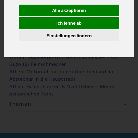
Alle akzeptieren
Ich lehne ab
Einstellungen ändern
Letzte Beiträge
Warum Ouzo Kazanisto anders schmeckt – ein
Ouzo für Feinschmecker
Athen: Motorradtour durch Griechenland mit
Abstecher in die Hauptstadt
Athen: Essen, Trinken & Nachtleben – Meine
persönlichen Tipps
Themen