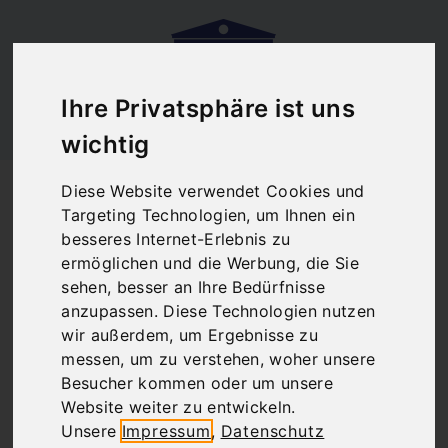
Ihre Privatsphäre ist uns
wichtig
Startseite
Blog
Diese Website verwendet Cookies und
Metro Ticket Athen Flughafen
Targeting Technologien, um Ihnen ein
Metro Ticket Athen
besseres Internet-Erlebnis zu
ermöglichen und die Werbung, die Sie
Flughafen
sehen, besser an Ihre Bedürfnisse
anzupassen. Diese Technologien nutzen
wir außerdem, um Ergebnisse zu
messen, um zu verstehen, woher unsere
There are no posts matching your selection.
Besucher kommen oder um unsere
Website weiter zu entwickeln.
Unsere
Impressum
,
Datenschutz