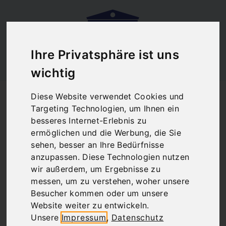
Ihre Privatsphäre ist uns
wichtig
Startseite
Blog
Diese Website verwendet Cookies und
Athen öffentliche Verkehrsmittel Tickets
Targeting Technologien, um Ihnen ein
Athen öffentliche
besseres Internet-Erlebnis zu
ermöglichen und die Werbung, die Sie
Verkehrsmittel
sehen, besser an Ihre Bedürfnisse
anzupassen. Diese Technologien nutzen
Tickets
wir außerdem, um Ergebnisse zu
messen, um zu verstehen, woher unsere
Besucher kommen oder um unsere
Website weiter zu entwickeln.
There are no posts matching your selection.
Unsere
Impressum
,
Datenschutz