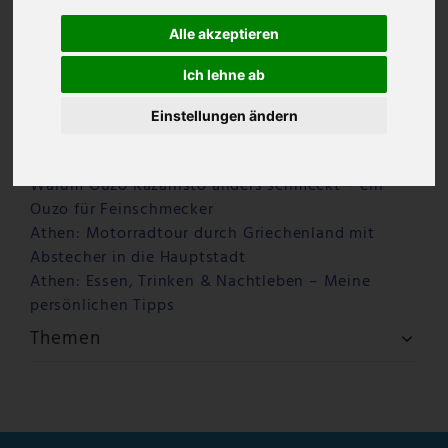
Alle akzeptieren
Ich lehne ab
Einstellungen ändern
Letzte Beiträge
Warum Ouzo Kazanisto anders schmeckt – ein
Ouzo für Feinschmecker
Athen: Motorradtour durch Griechenland mit
Abstecher in die Hauptstadt
Athen: Essen, Trinken & Nachtleben – Meine
persönlichen Tipps
Themen