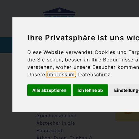
Ihre Privatsphäre ist uns wi
SPIRITUOSEN
WEIN
Diese Website verwendet Cookies und Targe
die Sie sehen, besser an Ihre Bedürfnisse
Startseite
Blog
Athen essen
verstehen, woher unsere Besucher kommen 
Unsere
Impressum
,
Datenschutz
Letzte Beiträge
Ath
Warum Ouzo Kazanisto
Alle akzeptieren
Ich lehne ab
Einstellun
anders schmeckt – ein
Ouzo für Feinschmecker
Athen: Motorradtour durch
Griechenland mit
Abstecher in die
Hauptstadt
Athen: Essen, Trinken &