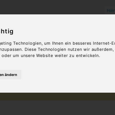
chtig
OLIVENÖL
FEINKOST
GESCHENKID
ting Technologien, um Ihnen ein besseres Internet-E
 anzupassen. Diese Technologien nutzen wir außerdem
oder um unsere Website weiter zu entwickeln.
en essen
gen ändern
There are no posts matching your selection.