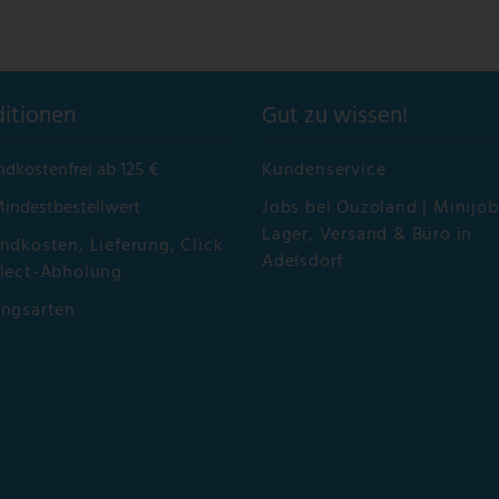
itionen
Gut zu wissen!
ndkostenfrei ab 125 €
Kundenservice
Mindestbestellwert
Jobs bei Ouzoland | Minijob
Lager, Versand & Büro in
ndkosten, Lieferung, Click
Adelsdorf
lect-Abholung
ungsarten