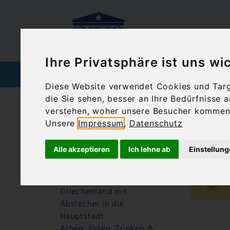
Ihre Privatsphäre ist uns wi
SPIRITUOSEN
WEIN
Diese Website verwendet Cookies und Targe
die Sie sehen, besser an Ihre Bedürfnisse
Startseite
Blog
Athen Akropolis
verstehen, woher unsere Besucher kommen 
Unsere
Impressum
,
Datenschutz
Letzte Beiträge
Ath
Warum Ouzo Kazanisto
Alle akzeptieren
Ich lehne ab
Einstellun
anders schmeckt – ein
Ouzo für Feinschmecker
Athen: Motorradtour durch
Griechenland mit
Abstecher in die
Hauptstadt
Athen: Essen, Trinken &