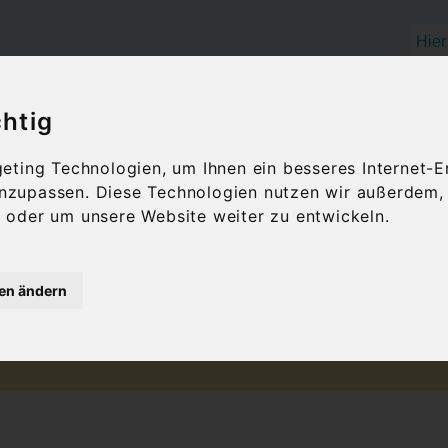
chtig
OLIVENÖL
FEINKOST
GESCHENKID
ting Technologien, um Ihnen ein besseres Internet-E
 anzupassen. Diese Technologien nutzen wir außerdem
oder um unsere Website weiter zu entwickeln.
en Akropolis
gen ändern
There are no posts matching your selection.