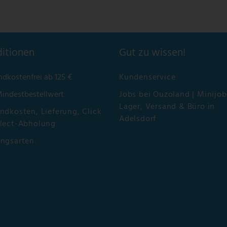
itionen
Gut zu wissen!
ndkostenfrei ab 125 €
Kundenservice
Mindestbestellwert
Jobs bei Ouzoland | Minijob
Lager, Versand & Büro in
ndkosten, Lieferung, Click
Adelsdorf
lect-Abholung
ungsarten