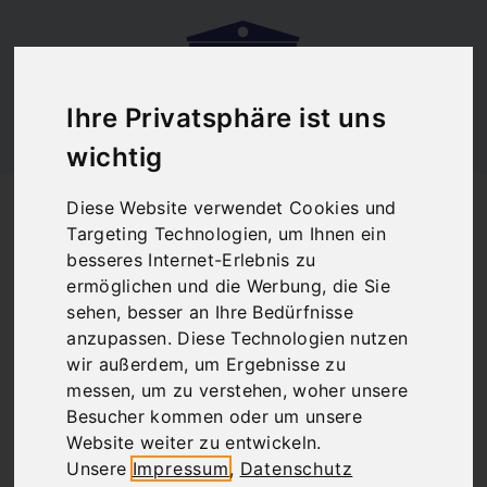
Ihre Privatsphäre ist uns
wichtig
Startseite
Blog
Metro Athen Flughafen
Diese Website verwendet Cookies und
Metro Athen
Targeting Technologien, um Ihnen ein
besseres Internet-Erlebnis zu
Flughafen
ermöglichen und die Werbung, die Sie
sehen, besser an Ihre Bedürfnisse
anzupassen. Diese Technologien nutzen
wir außerdem, um Ergebnisse zu
There are no posts matching your selection.
messen, um zu verstehen, woher unsere
Besucher kommen oder um unsere
Website weiter zu entwickeln.
Unsere
Impressum
,
Datenschutz