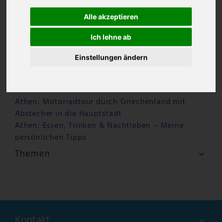
Alle akzeptieren
Ich lehne ab
Einstellungen ändern
Letzte Beiträge
Warum Ouzo Kazanisto anders schmeckt – ein
Ouzo für Feinschmecker
Athen: Motorradtour durch Griechenland mit
Abstecher in die Hauptstadt
Athen: Essen, Trinken & Nachtleben – Meine
persönlichen Tipps
Themen
Kontakt