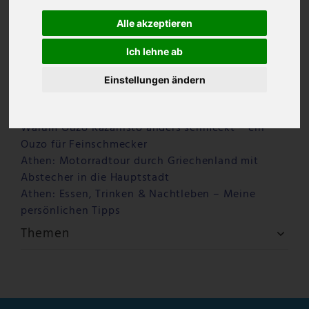
Alle akzeptieren
Ich lehne ab
Einstellungen ändern
Letzte Beiträge
Warum Ouzo Kazanisto anders schmeckt – ein
Ouzo für Feinschmecker
Athen: Motorradtour durch Griechenland mit
Abstecher in die Hauptstadt
Athen: Essen, Trinken & Nachtleben – Meine
persönlichen Tipps
Themen