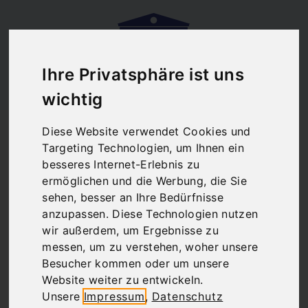
Ihre Privatsphäre ist uns
wichtig
Startseite
Blog
Diese Website verwendet Cookies und
Reiseberatung für Ihre Reise nach Athen
Targeting Technologien, um Ihnen ein
Reiseberatung für
besseres Internet-Erlebnis zu
ermöglichen und die Werbung, die Sie
Ihre Reise nach
sehen, besser an Ihre Bedürfnisse
anzupassen. Diese Technologien nutzen
Athen
wir außerdem, um Ergebnisse zu
messen, um zu verstehen, woher unsere
Besucher kommen oder um unsere
Website weiter zu entwickeln.
There are no posts matching your selection.
Unsere
Impressum
,
Datenschutz