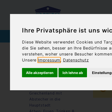
Ihre Privatsphäre ist uns wi
SPIRITUOSEN
WEIN
Diese Website verwendet Cookies und Targe
die Sie sehen, besser an Ihre Bedürfnisse
Startseite
Blog
Athen Plaka Ausgeh
verstehen, woher unsere Besucher kommen 
Unsere
Impressum
,
Datenschutz
Letzte Beiträge
Ath
Warum Ouzo Kazanisto
Alle akzeptieren
Ich lehne ab
Einstellun
anders schmeckt – ein
Ouzo für Feinschmecker
Athen: Motorradtour durch
Griechenland mit
Abstecher in die
Hauptstadt
Athen: Essen, Trinken &