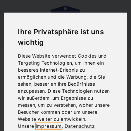
Ihre Privatsphäre ist uns
wichtig
Startseite
Blog
Athen 5 Tage Ticket
Diese Website verwendet Cookies und
Athen 5 Tage Ticket
Targeting Technologien, um Ihnen ein
besseres Internet-Erlebnis zu
ermöglichen und die Werbung, die Sie
sehen, besser an Ihre Bedürfnisse
There are no posts matching your selection.
anzupassen. Diese Technologien nutzen
wir außerdem, um Ergebnisse zu
messen, um zu verstehen, woher unsere
Besucher kommen oder um unsere
Website weiter zu entwickeln.
Unsere
Impressum
,
Datenschutz