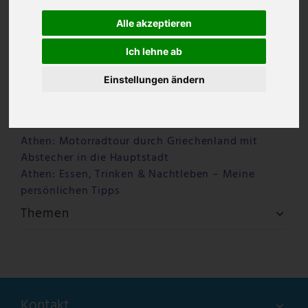
Alle akzeptieren
Ich lehne ab
Einstellungen ändern
Letzte Beiträge
Warum Ouzo Kazanisto anders schmeckt – ein
Ouzo für Feinschmecker
Athen: Motorradtour durch Griechenland mit
Abstecher in die Hauptstadt
Athen: Essen, Trinken & Nachtleben – Meine
persönlichen Tipps
Themen
Kontakt