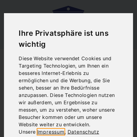
Ihre Privatsphäre ist uns
wichtig
Startseite
Blog
Athen Bolivar Beach Bar
Diese Website verwendet Cookies und
Athen Bolivar Beach
Targeting Technologien, um Ihnen ein
besseres Internet-Erlebnis zu
Bar
ermöglichen und die Werbung, die Sie
sehen, besser an Ihre Bedürfnisse
anzupassen. Diese Technologien nutzen
wir außerdem, um Ergebnisse zu
There are no posts matching your selection.
messen, um zu verstehen, woher unsere
Besucher kommen oder um unsere
Website weiter zu entwickeln.
Unsere
Impressum
,
Datenschutz