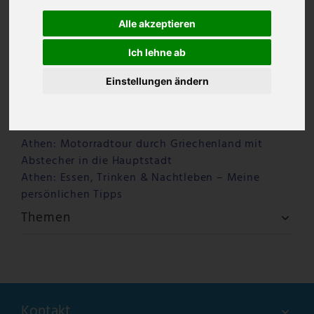
Alle akzeptieren
Ich lehne ab
Einstellungen ändern
Letzte Beiträge
Warum Ouzo Kazanisto anders schmeckt – ein
Ouzo für Feinschmecker
Athen: Motorradtour durch Griechenland mit
Abstecher in die Hauptstadt
Athen: Essen, Trinken & Nachtleben – Meine
persönlichen Tipps
Themen
Kontakt