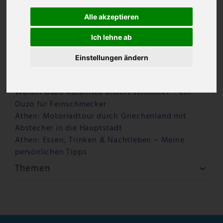
Alle akzeptieren
Ich lehne ab
Einstellungen ändern
Letzte Beiträge
Warum Ouzo Kazanisto anders schmeckt – ein
Ouzo für Feinschmecker
Athen: Motorradtour durch Griechenland mit
Abstecher in die Hauptstadt
Athen: Essen, Trinken & Nachtleben – Meine
persönlichen Tipps
Themen