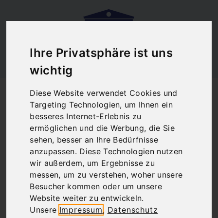
Ihre Privatsphäre ist uns
wichtig
Startseite
Blog
Diese Website verwendet Cookies und
Athen Metro Ticket Flughafen
Targeting Technologien, um Ihnen ein
Athen Metro Ticket
besseres Internet-Erlebnis zu
ermöglichen und die Werbung, die Sie
Flughafen
sehen, besser an Ihre Bedürfnisse
anzupassen. Diese Technologien nutzen
wir außerdem, um Ergebnisse zu
messen, um zu verstehen, woher unsere
There are no posts matching your selection.
Besucher kommen oder um unsere
Website weiter zu entwickeln.
Unsere
Impressum
,
Datenschutz