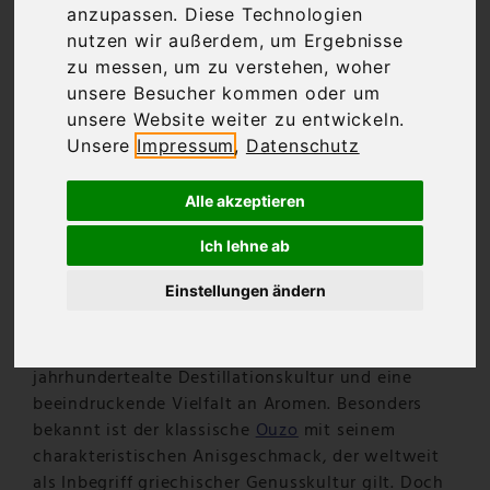
anzupassen. Diese Technologien
nutzen wir außerdem, um Ergebnisse
zu messen, um zu verstehen, woher
unsere Besucher kommen oder um
unsere Website weiter zu entwickeln.
Unsere
Impressum
,
Datenschutz
Alle akzeptieren
Ich lehne ab
Traditionelle Destillate aus
Einstellungen ändern
Griechenland entdecken
Griechische Spirituosen
stehen für eine
jahrhundertealte Destillationskultur und eine
beeindruckende Vielfalt an Aromen. Besonders
bekannt ist der klassische
Ouzo
mit seinem
charakteristischen Anisgeschmack, der weltweit
als Inbegriff griechischer Genusskultur gilt. Doch