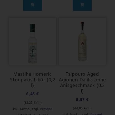
Mastiha Homeric
Tsipouro Aged
Stoupakis Likör (0,2
Agioneri Tsililis ohne
l)
Anisgeschmack (0,2
l)
6,45 €
8,97 €
(
32,25 €
/1 l)
(
44,85 €
/1 l)
inkl. MwSt.
,
zzgl.
Versand
inkl. MwSt.
,
zzgl.
Versand