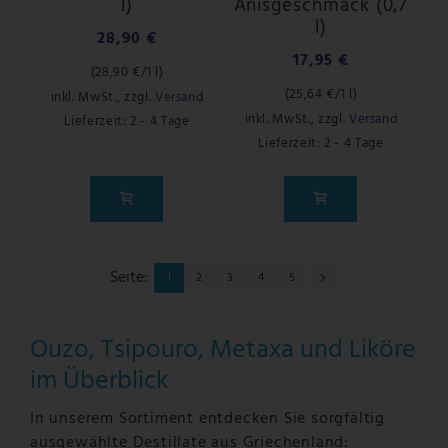
l)
Anisgeschmack (0,7
l)
28,90 €
17,95 €
(
28,90 €
/1 l)
(
25,64 €
/1 l)
inkl. MwSt.
,
zzgl.
Versand
inkl. MwSt.
,
zzgl.
Versand
Lieferzeit: 2 - 4 Tage
Lieferzeit: 2 - 4 Tage
Seite:
1
2
3
4
5
Ouzo, Tsipouro, Metaxa und Liköre
im Überblick
In unserem Sortiment entdecken Sie sorgfältig
ausgewählte Destillate aus Griechenland: