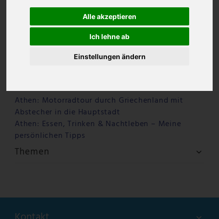
Alle akzeptieren
Ich lehne ab
Einstellungen ändern
Letzte Beiträge
Warum Ouzo Kazanisto anders schmeckt – ein
Ouzo für Feinschmecker
Athen: Motorradtour durch Griechenland mit
Abstecher in die Hauptstadt
Athen: Essen, Trinken & Nachtleben – Meine
persönlichen Tipps
Themen
Kontakt