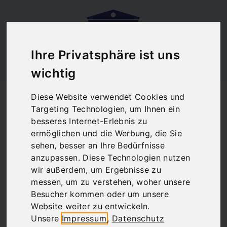
Ihre Privatsphäre ist uns
wichtig
Startseite
Blog
Athen 360 Bar
Diese Website verwendet Cookies und
Athen 360 Bar
Targeting Technologien, um Ihnen ein
besseres Internet-Erlebnis zu
ermöglichen und die Werbung, die Sie
sehen, besser an Ihre Bedürfnisse
There are no posts matching your selection.
anzupassen. Diese Technologien nutzen
wir außerdem, um Ergebnisse zu
messen, um zu verstehen, woher unsere
Besucher kommen oder um unsere
Website weiter zu entwickeln.
Unsere
Impressum
,
Datenschutz