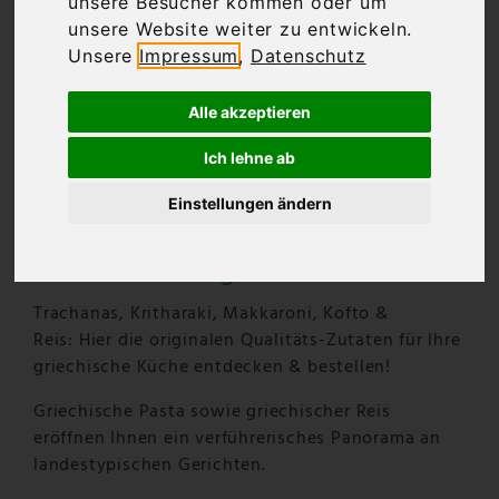
unsere Besucher kommen oder um
unsere Website weiter zu entwickeln.
Unsere
Impressum
,
Datenschutz
Alle akzeptieren
Ich lehne ab
Einstellungen ändern
Griechische Teigwaren & Reis
Trachanas, Kritharaki, Makkaroni, Kofto &
Reis: Hier die originalen Qualitäts-Zutaten für Ihre
griechische Küche entdecken & bestellen!
Griechische Pasta sowie griechischer Reis
eröffnen Ihnen ein verführerisches Panorama an
landestypischen Gerichten.