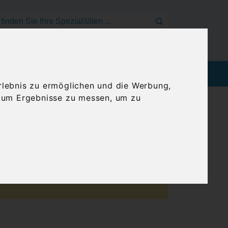
Mein Konto
Anmelden
Warenkorb
EEN
BLOG
GENUSSREISEN
rlebnis zu ermöglichen und die Werbung,
, um Ergebnisse zu messen, um zu
nschmecker