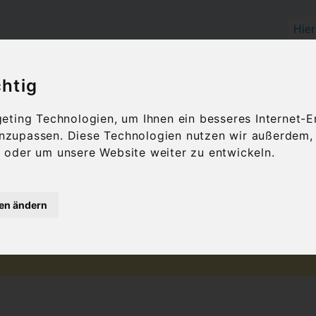
chtig
OLIVENÖL
FEINKOST
GESCHENKID
ting Technologien, um Ihnen ein besseres Internet-E
 anzupassen. Diese Technologien nutzen wir außerdem
inschmecker
oder um unsere Website weiter zu entwickeln.
mium-Ouzo für Fei
gen ändern
There are no posts matching your selection.