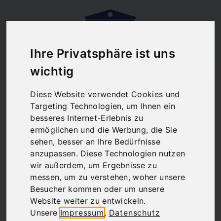
Ihre Privatsphäre ist uns
wichtig
Startseite
Blog
Diese Website verwendet Cookies und
Ouzo Verkostung in Athen - Brettos Bar
Targeting Technologien, um Ihnen ein
Ouzo Verkostung in
besseres Internet-Erlebnis zu
ermöglichen und die Werbung, die Sie
Athen - Brettos Bar
sehen, besser an Ihre Bedürfnisse
anzupassen. Diese Technologien nutzen
wir außerdem, um Ergebnisse zu
messen, um zu verstehen, woher unsere
There are no posts matching your selection.
Besucher kommen oder um unsere
Website weiter zu entwickeln.
Unsere
Impressum
,
Datenschutz