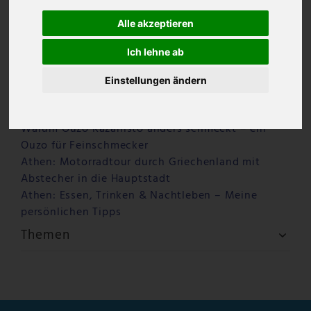
Alle akzeptieren
Ich lehne ab
Einstellungen ändern
Letzte Beiträge
Warum Ouzo Kazanisto anders schmeckt – ein
Ouzo für Feinschmecker
Athen: Motorradtour durch Griechenland mit
Abstecher in die Hauptstadt
Athen: Essen, Trinken & Nachtleben – Meine
persönlichen Tipps
Themen