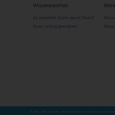
Wissenswertes
Rez
Zu welchem Essen passt Ouzo?
Ouzo 
Ouzo richtig genießen!
Neue 
© 2016 - 2026 Ouzoland - Griechenland mit uns entdecken und genie