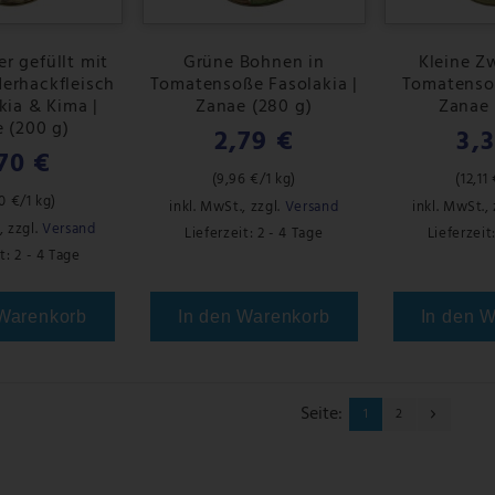
r gefüllt mit
Grüne Bohnen in
Kleine Z
derhackfleisch
Tomatensoße Fasolakia |
Tomatensoß
ia & Kima |
Zanae (280 g)
Zanae 
 (200 g)
2,79 €
3,
70 €
(
9,96 €
/1 kg)
(
12,11
0 €
/1 kg)
inkl. MwSt.
,
zzgl.
Versand
inkl. MwSt.
,
,
zzgl.
Versand
Lieferzeit: 2 - 4 Tage
Lieferzeit
t: 2 - 4 Tage
 Warenkorb
In den Warenkorb
In den 
Seite:
1
2