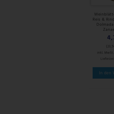
Weinblätte
Reis & Rin
Dolmadak
Zanae
4,
(
23,5
inkl. MwSt.
Lieferzei
In den