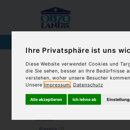
SPIRITUOSEN
WEIN
Ihre Privatsphäre ist uns wi
Ouzoland.de
Feinkost
Fertiggerichte
Diese Website verwendet Cookies und Targe
die Sie sehen, besser an Ihre Bedürfnisse
Fert
Filtern nach
verstehen, woher unsere Besucher kommen 
Unsere
Impressum
,
Datenschutz
Preis
0,00 €
-
9,99 €
(20)
Alle akzeptieren
Ich lehne ab
Einstellun
10,00 €
und höher
(3)
Hersteller
Almopia
(3)