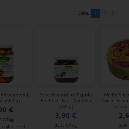
Seite:
1
2
Chilischoten |
Scharfe gegrillte Paprika
Weiße Ries
a (360 g)
Bachovitikes | Almopia
Tomatensauc
(350 g)
Zanae 
90 €
3,90 €
2,
0 €
/1 kg)
(
16,25 €
/1 kg)
(
9,36 
,
zzgl.
Versand