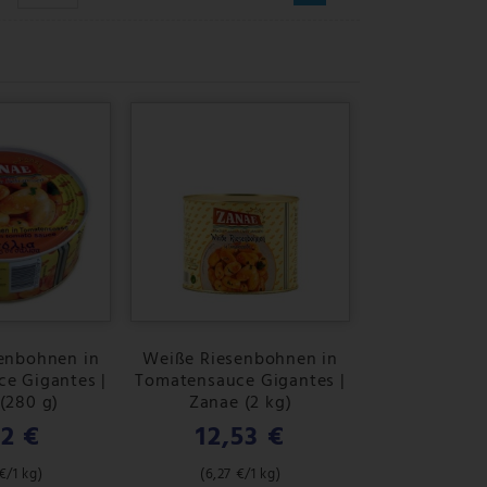
enbohnen in
Weiße Riesenbohnen in
e Gigantes |
Tomatensauce Gigantes |
(280 g)
Zanae (2 kg)
62 €
12,53 €
€
/1 kg)
(
6,27 €
/1 kg)