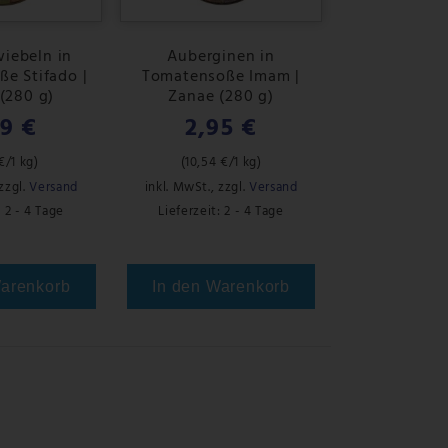
wiebeln in
Auberginen in
e Stifado |
Tomatensoße Imam |
(280 g)
Zanae (280 g)
39 €
2,95 €
 €
/1 kg)
(
10,54 €
/1 kg)
zzgl.
Versand
inkl. MwSt.
,
zzgl.
Versand
: 2 - 4 Tage
Lieferzeit: 2 - 4 Tage
Warenkorb
In den Warenkorb