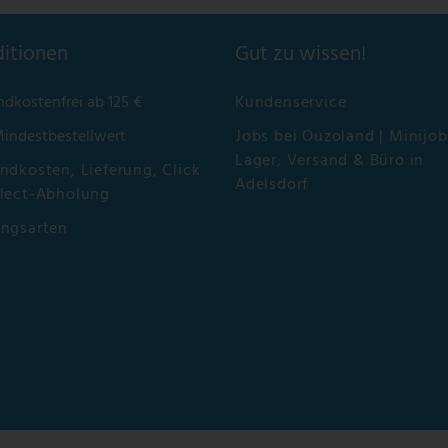
itionen
Gut zu wissen!
ndkostenfrei ab 125 €
Kundenservice
Mindestbestellwert
Jobs bei Ouzoland | Minijob
Lager, Versand & Büro in
ndkosten, Lieferung, Click
Adelsdorf
lect-Abholung
ungsarten