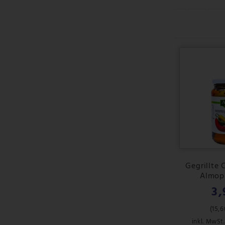
Gegrillte 
Almopi
3,
(
15,6
inkl. MwSt.