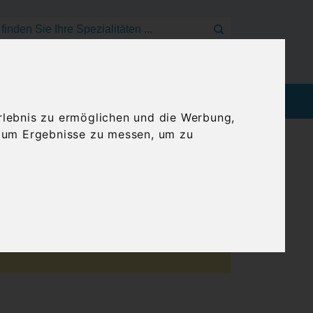
Mein Konto
Anmelden
Warenkorb
EEN
BLOG
GENUSSREISEN
rlebnis zu ermöglichen und die Werbung,
, um Ergebnisse zu messen, um zu
Fahrplan