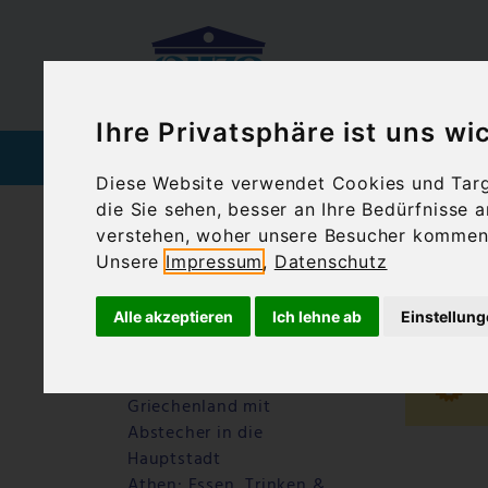
Ihre Privatsphäre ist uns wi
SPIRITUOSEN
WEIN
Diese Website verwendet Cookies und Targe
die Sie sehen, besser an Ihre Bedürfnisse
Startseite
Blog
Flughafen Athen Met
verstehen, woher unsere Besucher kommen 
Unsere
Impressum
,
Datenschutz
Letzte Beiträge
Flu
Warum Ouzo Kazanisto
Alle akzeptieren
Ich lehne ab
Einstellun
anders schmeckt – ein
Ouzo für Feinschmecker
Athen: Motorradtour durch
Griechenland mit
Abstecher in die
Hauptstadt
Athen: Essen, Trinken &