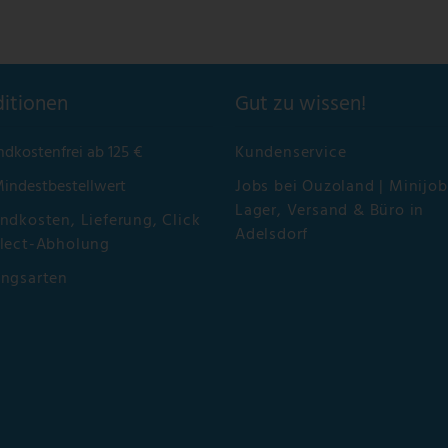
itionen
Gut zu wissen!
ndkostenfrei ab 125 €
Kundenservice
Mindestbestellwert
Jobs bei Ouzoland | Minijob
Lager, Versand & Büro in
ndkosten, Lieferung, Click
Adelsdorf
lect-Abholung
ungsarten