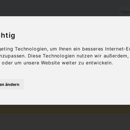
chtig
OLIVENÖL
FEINKOST
GESCHENKID
ting Technologien, um Ihnen ein besseres Internet-E
 anzupassen. Diese Technologien nutzen wir außerdem
ro Fahrplan
oder um unsere Website weiter zu entwickeln.
ghafen Athen Metro 
gen ändern
There are no posts matching your selection.