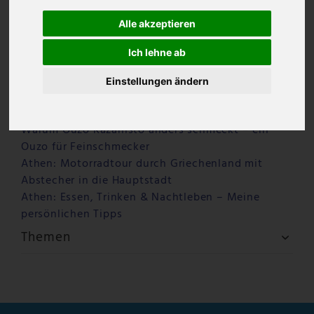
Alle akzeptieren
Ich lehne ab
Einstellungen ändern
Letzte Beiträge
Warum Ouzo Kazanisto anders schmeckt – ein
Ouzo für Feinschmecker
Athen: Motorradtour durch Griechenland mit
Abstecher in die Hauptstadt
Athen: Essen, Trinken & Nachtleben – Meine
persönlichen Tipps
Themen