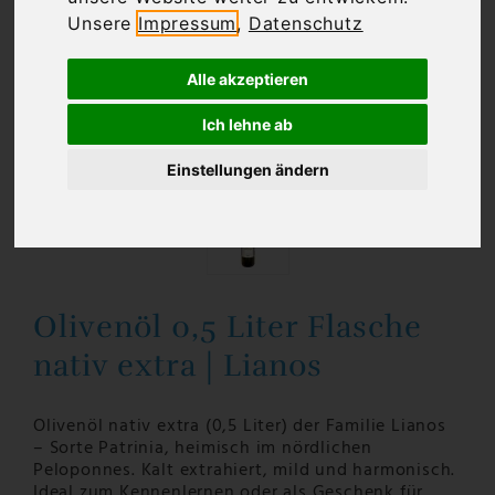
Unsere
Impressum
,
Datenschutz
Alle akzeptieren
Ich lehne ab
Einstellungen ändern
Olivenöl 0,5 Liter Flasche
nativ extra | Lianos
Olivenöl nativ extra (0,5 Liter) der Familie Lianos
– Sorte Patrinia, heimisch im nördlichen
Peloponnes. Kalt extrahiert, mild und harmonisch.
Ideal zum Kennenlernen oder als Geschenk für