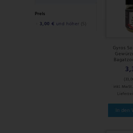
entfernen
Preis
3,00 €
und höher
(5)
Gyros Sou
Gewürz
Bagatzou
3,
(
33,0
inkl. MwSt.
Lieferzei
In den