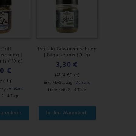
 Grill-
Tsatziki Gewürzmischung
ischung |
| Bagatzounis (70 g)
is (110 g)
3,30 €
60 €
(
47,14 €
/1 kg)
 €
/1 kg)
inkl. MwSt.
,
zzgl.
Versand
zzgl.
Versand
Lieferzeit: 2 - 4 Tage
: 2 - 4 Tage
Warenkorb
In den Warenkorb