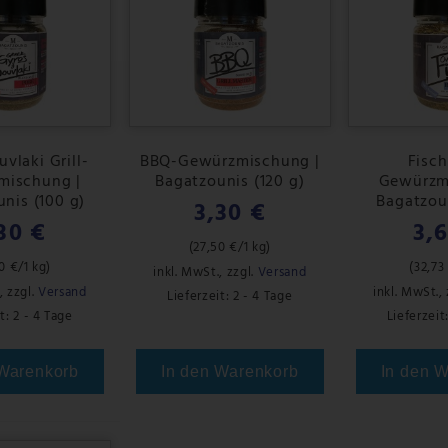
vlaki Grill-
BBQ-Gewürzmischung |
Fisch
mischung |
Bagatzounis (120 g)
Gewürzm
nis (100 g)
Bagatzoun
3,30 €
30 €
3,
(
27,50 €
/1 kg)
0 €
/1 kg)
(
32,73
inkl. MwSt.
,
zzgl.
Versand
,
zzgl.
Versand
inkl. MwSt.
,
Lieferzeit: 2 - 4 Tage
t: 2 - 4 Tage
Lieferzeit
 Warenkorb
In den Warenkorb
In den 