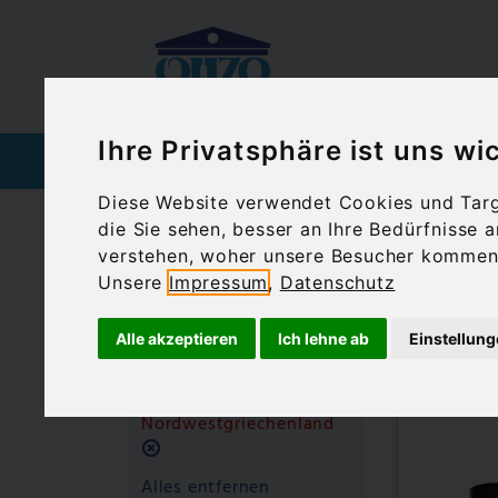
Ihre Privatsphäre ist uns wi
SPIRITUOSEN
WEIN
Diese Website verwendet Cookies und Targe
die Sie sehen, besser an Ihre Bedürfnisse
Ouzoland.de
Feinkost
Gewürze, Kräut
verstehen, woher unsere Besucher kommen 
Gewü
Filtern nach
Unsere
Impressum
,
Datenschutz
Alle akzeptieren
Ich lehne ab
Einstellun
Filtern nach:
im Angebot: 
Herkunftsregion:
Nordwestgriechenland
Diesen
Alles entfernen
Artikel