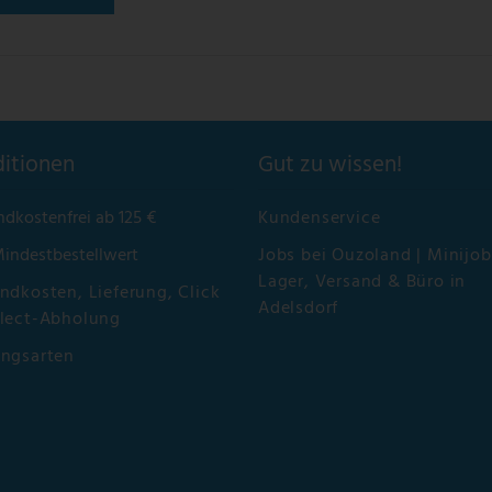
itionen
Gut zu wissen!
ndkostenfrei ab 125 €
Kundenservice
Mindestbestellwert
Jobs bei Ouzoland | Minijob
Lager, Versand & Büro in
ndkosten, Lieferung, Click
Adelsdorf
lect-Abholung
ungsarten