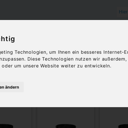
chtig
OLIVENÖL
FEINKOST
GESCHENKID
ting Technologien, um Ihnen ein besseres Internet-E
 anzupassen. Diese Technologien nutzen wir außerdem
er, Essig & Meersalz
oder um unsere Website weiter zu entwickeln.
rze, Kräuter, Essig 
gen ändern
5 Artikel
Sortierung:
pro Seite: