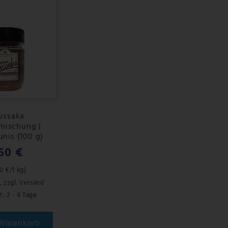
ussaka
mischung |
nis (100 g)
60 €
0 €
/1 kg)
,
zzgl.
Versand
t: 2 - 4 Tage
 Warenkorb