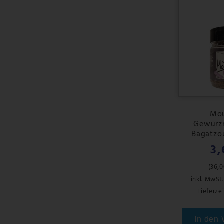
Mo
Gewürz
Bagatzou
3,
(
36,0
inkl. MwSt.
Lieferzei
In den