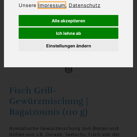
Unsere
Impressum
,
Datenschutz
Alle akzeptieren
Ich lehne ab
Einstellungen ändern
Fisch Grill-
Gewürzmischung |
Bagatzounis (110 g)
Aromatische Gewürzmischung zum Braten und
Grillen von z.B. Dorade, Seelachs, Fisch von der