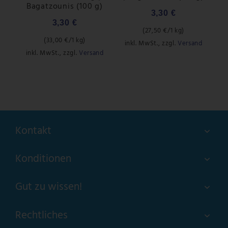
i
Bagatzounis (100 g)
3,30 €
3,30 €
(
27,50 €
/1 kg)
(
33,00 €
/1 kg)
inkl. MwSt.
,
zzgl.
Versand
inkl. MwSt.
,
zzgl.
Versand
Kontakt
Konditionen
Gut zu wissen!
Rechtliches