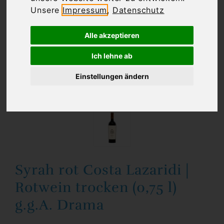
Unsere
Impressum
,
Datenschutz
Alle akzeptieren
Ich lehne ab
Einstellungen ändern
Syrah rot Costa Lazaridi |
Rotwein trocken (0,75 l)
g.g.A. Drama