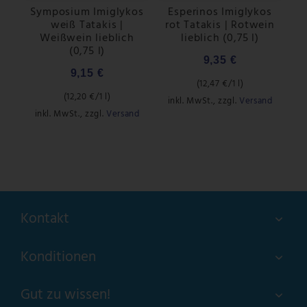
Symposium Imiglykos
Esperinos Imiglykos
weiß Tatakis |
rot Tatakis | Rotwein
Weißwein lieblich
lieblich (0,75 l)
(0,75 l)
9,35 €
9,15 €
(
12,47 €
/1 l)
(
12,20 €
/1 l)
inkl. MwSt.
,
zzgl.
Versand
inkl. MwSt.
,
zzgl.
Versand
Kontakt
Konditionen
Gut zu wissen!