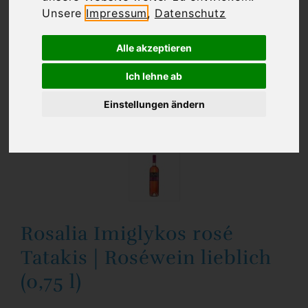
Unsere
Impressum
,
Datenschutz
Alle akzeptieren
Ich lehne ab
Einstellungen ändern
Rosalia Imiglykos rosé
Tatakis | Roséwein lieblich
(0,75 l)