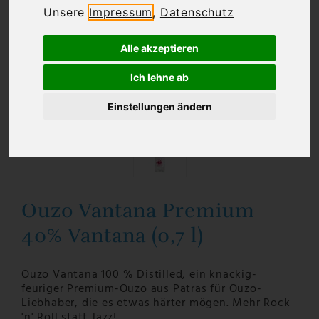
Unsere
Impressum
,
Datenschutz
Alle akzeptieren
Ich lehne ab
Einstellungen ändern
Ouzo Vantana Premium
40% Vantana (0,7 l)
Ouzo Vantana 100 % Distilled, ein knackig-
feuriger Premium-Ouzo aus Patras für Ouzo-
Liebhaber, die es etwas härter mögen. Mehr Rock
'n' Roll statt Jazz!