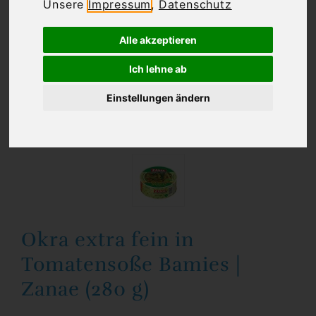
Unsere
Impressum
,
Datenschutz
Alle akzeptieren
Ich lehne ab
Einstellungen ändern
Okra extra fein in
Tomatensoße Bamies |
Zanae (280 g)