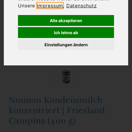
Unsere
Impressum
,
Datenschutz
Alle akzeptieren
Ich lehne ab
Einstellungen ändern
Nounou Kondensmilch
konzentriert | Friesland
Campina (400 g)