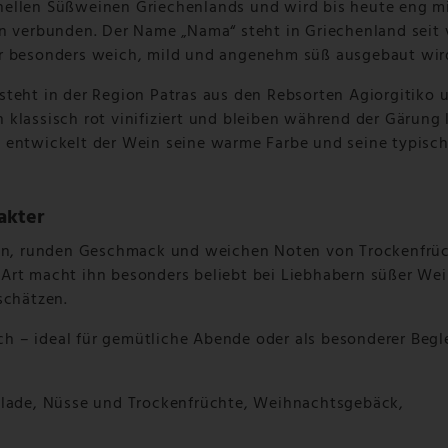
nellen Süßweinen Griechenlands und wird bis heute eng mi
on verbunden. Der Name „Nama“ steht in Griechenland seit 
er besonders weich, mild und angenehm süß ausgebaut wir
steht in der Region Patras aus den Rebsorten Agiorgitiko 
klassisch rot vinifiziert und bleiben während der Gärung
 entwickelt der Wein seine warme Farbe und seine typisc
akter
n, runden Geschmack und weichen Noten von Trockenfrüc
Art macht ihn besonders beliebt bei Liebhabern süßer We
schätzen.
 – ideal für gemütliche Abende oder als besonderer Begle
kolade, Nüsse und Trockenfrüchte, Weihnachtsgebäck,