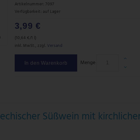
Artikelnummer: 7097
Verfügbarkeit:
auf Lager
3,99 €
m
(
10,64 €
/1 l)
inkl. MwSt.
,
zzgl.
Versand
Menge
In den Warenkorb
iechischer Süßwein mit kirchliche