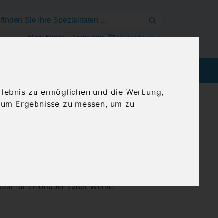
Mein Konto
Anmelden
Warenkorb
EEN
BLOG
GENUSSREISEN
rlebnis zu ermöglichen und die Werbung,
, um Ergebnisse zu messen, um zu
n Cavino | Rotwein süß
 weichem, warmem Charakter.
ellt und überzeugt mit süßen Aromen von
eal für Liebhaber süßer Weine.