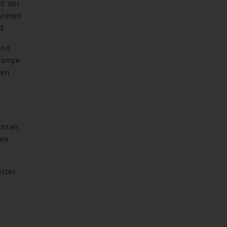
t der
vielen
d.
und
 lange
hen
hten,
ine
iter