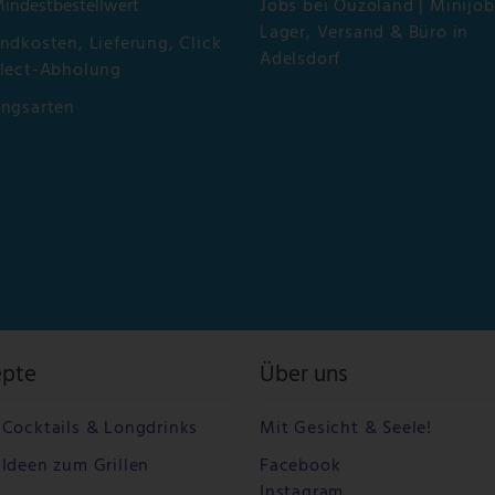
Mindestbestellwert
Jobs bei Ouzoland | Minijob
Lager, Versand & Büro in
ndkosten, Lieferung, Click
Adelsdorf
lect-Abholung
ungsarten
epte
Über uns
Cocktails & Longdrinks
Mit Gesicht & Seele!
Ideen zum Grillen
Facebook
Instagram