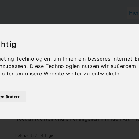
chtig
OLIVENÖL
FEINKOST
GESCHENKID
ting Technologien, um Ihnen ein besseres Internet-E
 anzupassen. Diese Technologien nutzen wir außerdem
in Cavino | Rotwein süß (0,375 l)
oder um unsere Website weiter zu entwickeln.
Nama traditioneller Messwei
(0,375 l)
gen ändern
Traditioneller griechischer Süßwein aus Patras mit
Nama wird aus Agiorgitiko und Mavrodafne hergest
Trockenfrüchten und einer angenehm milden Art – id
Lieferzeit: 2 - 4 Tage