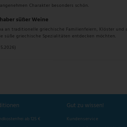
n angenehmen Charakter besonders schön.
ebhaber süßer Weine
 an traditionelle griechische Familienfeiern, Klöster und 
die süße griechische Spezialitäten entdecken möchten.
05.2026)
itionen
Gut zu wissen!
ndkostenfrei ab 125 €
Kundenservice