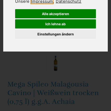
Unsere
Impressum
,
Datenschutz
Alle akzeptieren
Ich lehne ab
Einstellungen ändern
Mega Spileo Malagousia
Cavino | Weißwein trocken
(0,75 l) g.g.A. Achaia