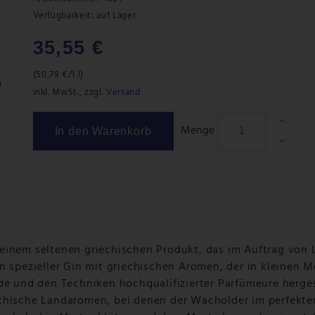
Verfügbarkeit:
auf Lager
35,55 €
(
50,79 €
/1 l)
m
inkl. MwSt.
,
zzgl.
Versand
Menge
In den Warenkorb
einem seltenen griechischen Produkt, das im Auftrag von 
n spezieller Gin mit griechischen Aromen, der in kleinen 
de und den Techniken hochqualifizierter Parfümeure herges
echische Landaromen, bei denen der Wacholder im perfekte