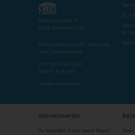
Versa
25 € 
Bahnhofstraße 15
Versa
91325 Adelsdorf (DE)
& Col
Zahl
KEIN Ladengeschäft, Abholung
nach Vereinbarung!
+49-9195-922 56 60
(Mo-Fr 9-16 Uhr)
info@ouzoland.de
Wissenswertes
Rez
Zu welchem Essen passt Ouzo?
Ouzo 