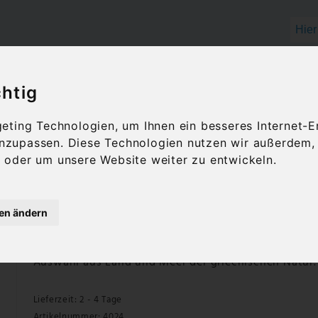
chtig
OLIVENÖL
FEINKOST
GESCHENKID
ting Technologien, um Ihnen ein besseres Internet-E
 anzupassen. Diese Technologien nutzen wir außerdem
oder um unsere Website weiter zu entwickeln.
Grace Gin Avantes (0,7 l)
gen ändern
Grace Gin ist ein doppelt destillierter handgefertigt
Techniken in kleinen Mengen hergestellt wird. Die Ei
reichen aromatischen Charakter, der aus den verwen
Auswahl aus Land und Meer der griechischen Natur.
Lieferzeit: 2 - 4 Tage
Artikelnummer: 4024