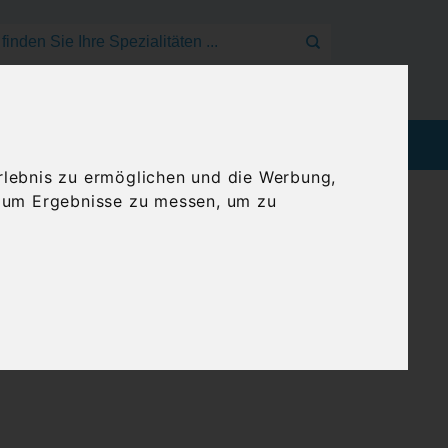
Mein Konto
Anmelden
Warenkorb
EEN
BLOG
GENUSSREISEN
rlebnis zu ermöglichen und die Werbung,
, um Ergebnisse zu messen, um zu
er Gin, der in Griechenland mit innovativen
nzigartigkeit des Produkts liegt in seinem
deten Pflanzenstoffen stammt, einer