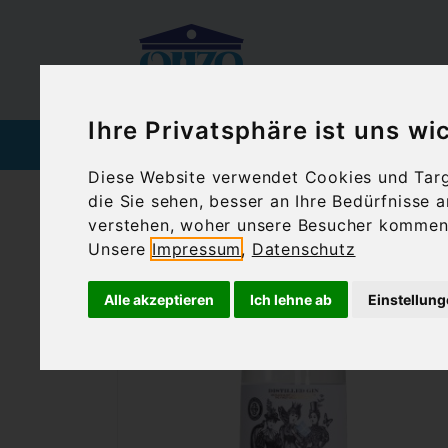
Ihre Privatsphäre ist uns wi
SPIRITUOSEN
WEIN
Diese Website verwendet Cookies und Targe
die Sie sehen, besser an Ihre Bedürfnisse
Ouzoland.de
Grace Gin Avantes (0,7 l)
verstehen, woher unsere Besucher kommen 
Unsere
Impressum
,
Datenschutz
Alle akzeptieren
Ich lehne ab
Einstellun