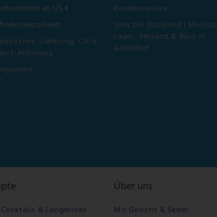
ndkostenfrei ab 125 €
Kundenservice
Mindestbestellwert
Jobs bei Ouzoland | Minijob
Lager, Versand & Büro in
ndkosten, Lieferung, Click
Adelsdorf
lect-Abholung
ungsarten
epte
Über uns
Cocktails & Longdrinks
Mit Gesicht & Seele!