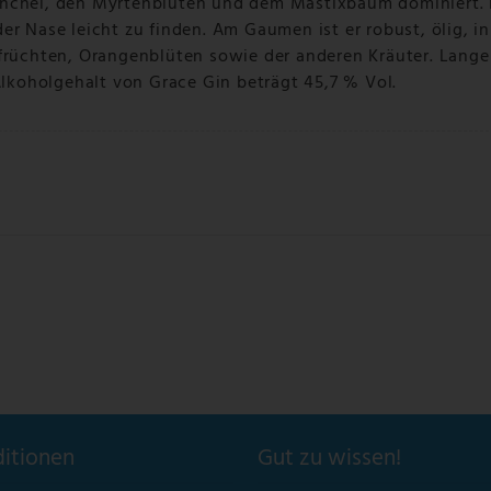
enchel, den Myrtenblüten und dem Mastixbaum dominiert. 
r Nase leicht zu finden. Am Gaumen ist er robust, ölig, in
sfrüchten, Orangenblüten sowie der anderen Kräuter. Lange
koholgehalt von Grace Gin beträgt 45,7 % Vol.
itionen
Gut zu wissen!