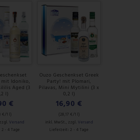
Geschenkset
Ouzo Geschenkset Greek
 mit Idoniko,
Party! mit Plomari,
ililis Aged (3
Pilavas, Mini Mytilini (3 x
,2 l)
0,2 l)
90 €
16,90 €
3 €
/1 l)
(
28,17 €
/1 l)
zzgl.
Versand
inkl. MwSt.
,
zzgl.
Versand
: 2 - 4 Tage
Lieferzeit: 2 - 4 Tage