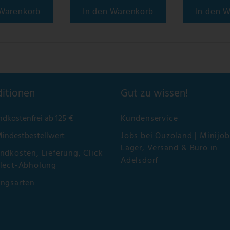
 Warenkorb
In den Warenkorb
In den 
itionen
Gut zu wissen!
ndkostenfrei ab 125 €
Kundenservice
Mindestbestellwert
Jobs bei Ouzoland | Minijob
Lager, Versand & Büro in
ndkosten, Lieferung, Click
Adelsdorf
lect-Abholung
ungsarten