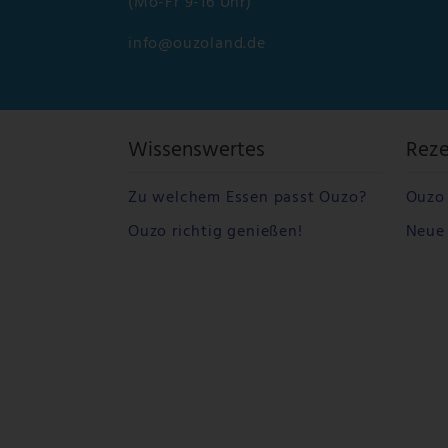
(Mo-Fr 9-16 Uhr)
info@ouzoland.de
Wissenswertes
Rez
Zu welchem Essen passt Ouzo?
Ouzo 
Ouzo richtig genießen!
Neue 