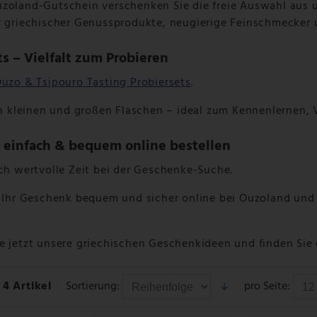
zoland-Gutschein verschenken Sie die freie Auswahl aus u
r griechischer Genussprodukte, neugierige Feinschmecker 
ts – Vielfalt zum Probieren
uzo & Tsipouro Tasting Probiersets
.
 in kleinen und großen Flaschen – ideal zum Kennenlernen
einfach & bequem online bestellen
ich wertvolle Zeit bei der Geschenke-Suche.
e Ihr Geschenk bequem und sicher online bei Ouzoland und
e jetzt unsere griechischen Geschenkideen und finden Sie 
4 Artikel
Sortierung:
pro Seite: