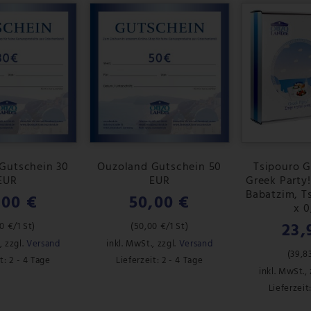
Gutschein 30
Ouzoland Gutschein 50
Tsipouro 
EUR
EUR
Greek Party!
Babatzim, Ts
,00 €
50,00 €
x 0
23,
0 €
/1 St)
(
50,00 €
/1 St)
,
zzgl.
Versand
inkl. MwSt.
,
zzgl.
Versand
(
39,8
t: 2 - 4 Tage
Lieferzeit: 2 - 4 Tage
inkl. MwSt.
,
Lieferzeit