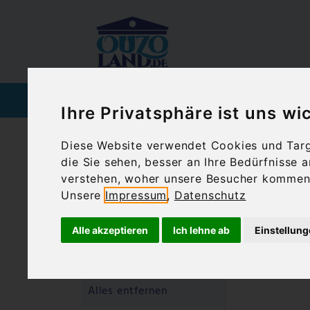
SPIRITUOSEN
WEIN
Ihre Privatsphäre ist uns wi
Diese Website verwendet Cookies und Targe
Ouzoland.de
Geschenkideen
die Sie sehen, besser an Ihre Bedürfnisse
Gesc
Filtern nach
verstehen, woher unsere Besucher kommen 
Unsere
Impressum
,
Datenschutz
beso
Filtern nach:
Alle akzeptieren
Ich lehne ab
Einstellun
Geeignet für:
Sommerparty
Diesen
Artikel
Alles entfernen
entfernen