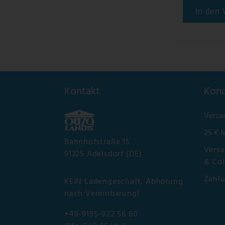
In den
Kontakt
Kond
Versa
25 € 
Bahnhofstraße 15
Versa
91325 Adelsdorf (DE)
& Col
Zahl
KEIN Ladengeschäft, Abholung
nach Vereinbarung!
+49-9195-922 56 60