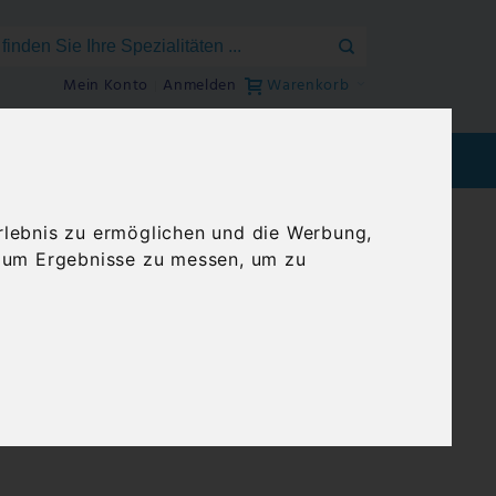
Mein Konto
Anmelden
Warenkorb
EEN
BLOG
GENUSSREISEN
rlebnis zu ermöglichen und die Werbung,
, um Ergebnisse zu messen, um zu
chenland –
ne kaufen