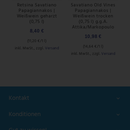
Retsina Savatiano
Savatiano Old Vines
Papagiannakos |
Papagiannakos |
Weißwein geharzt
Weißwein trocken
(0,75 l)
(0,75 l) g.g.A.
Attika/Markopoulo
8,40 €
10,98 €
(
11,20 €
/1 l)
(
14,64 €
/1 l)
inkl. MwSt.
,
zzgl.
Versand
inkl. MwSt.
,
zzgl.
Versand
Kontakt
Konditionen