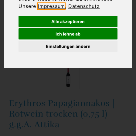
Unsere
Impressum
,
Datenschutz
Alle akzeptieren
Ich lehne ab
Einstellungen ändern
Erythros Papagiannakos |
Rotwein trocken (0,75 l)
g.g.A. Attika