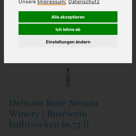
Unsere
Impressum
,
Datenschutz
Alle akzeptieren
Ich lehne ab
Einstellungen ändern
Delicate Rosé Nemea
Winery | Roséwein
halbtrocken (0,75 l)